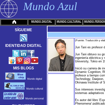
Mundo Azul
MUNDO DIGITAL
MUNDO CULTURAL
MUNDO PERSO
SÍGUEME
(Fuente: Traducción y elab
IDENTIDAD DIGITAL
Jun Tani es profesor 
Jun Tani obtuvo su gr
ingeniería eléctrica y
University, Tokio en 1
MIS BLOGS
Inició su carrera de 
Dynamic Cognition, R
profesor a tiempo com
Technology, Daejeon, 
Mundo digital
Okinawa Institute of
Mundo cultural
Sus intereses investig
sistemas adaptativos 
Mundo personal
Es autor del libro '
Exp
Phenomena
' publicad