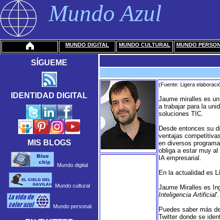
Mundo Azul
MUNDO DIGITAL
MUNDO CULTURAL
MUNDO PERSO
SÍGUEME
(Fuente: Ligera elaboraci
IDENTIDAD DIGITAL
Jaume miralles es un 
a trabajar para la u
soluciones TIC.
Desde entonces su día
ventajas competitivas
MIS BLOGS
en diversos programas
obliga a estar muy al
IA empresarial.
Mundo digital
En la actualidad es L
Mundo cultural
Jaume Miralles es Ing
Inteligencia Artificial
'.
Mundo personal
Puedes saber más del
Twitter donde se ide