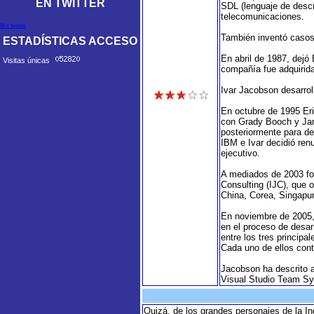
EN TWITTER
SDL (lenguaje de descr
telecomunicaciones.
Mis tweets
También inventó casos 
ESTADÍSTICAS ACCESO
En abril de 1987, dejó
Visitas únicas
compañía fue adquirid
Ivar Jacobson desarro
En octubre de 1995 Eri
con Grady Booch y Jam
posteriormente para de
IBM e Ivar decidió ren
ejecutivo.
A mediados de 2003 for
Consulting (IJC), que 
China, Corea, Singapur
En noviembre de 2005,
en el proceso de desar
entre los tres princip
Cada uno de ellos cont
Jacobson ha descrito 
Visual Studio Team Sy
Quizá, de los grandes personajes de la In