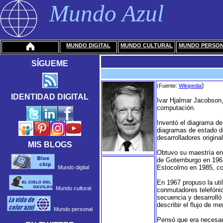
Mundo Azul
MUNDO DIGITAL
MUNDO CULTURAL
MUNDO PERSO
SÍGUEME
)
(Fuente:
Wikipedia
IDENTIDAD DIGITAL
Ivar Hjalmar Jacobson,
computación.
Inventó el diagrama de
diagramas de estado de
desarrolladores origina
MIS BLOGS
Obtuvo su maestría en 
de Gotemburgo en 1962
Estocolmo en 1985, con
Mundo digital
En 1967 propuso la uti
Mundo cultural
conmutadores telefónic
secuencia y desarrolló
describir el flujo de 
Mundo personal
Pensó que era necesari