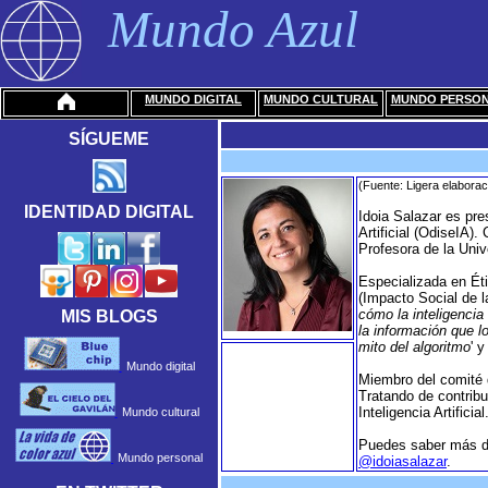
Mundo Azul
MUNDO DIGITAL
MUNDO CULTURAL
MUNDO PERSO
SÍGUEME
(Fuente: Ligera elaborac
IDENTIDAD DIGITAL
Idoia Salazar es pre
Artificial (OdiseIA)
Profesora de la Uni
Especializada en Éti
(Impacto Social de la 
cómo la inteligencia 
MIS BLOGS
la información que l
mito del algoritmo
' y 
Mundo digital
Miembro del comité 
Tratando de contribu
Inteligencia Artificial
Mundo cultural
Puedes saber más de
Mundo personal
@idoiasalazar
.