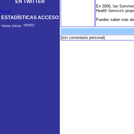
EN TWITTER
En 2006, Ian Sommervi
Health Service's prop
Mis tweets
ESTADÍSTICAS ACCESO
Puedes saber más del
Visitas únicas
(sin comentario personal)