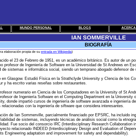
AL
MUNDO PERSONAL
BLOGS
ACERCA 
IAN SOMMERVILLE
BIOGRAFÍA
era elaboración propia de su
entrada en Wikipedia
)
acido el 23 de Febrero de 1951, es un académico británico. Es autor de un popu
mo profesor de Ingeniería de Software en la Universidad de St Andrews en Es
ad de sistemas e informática social, siendo un temprano abogado defensor de un
 en Glasgow. Estudió Física en la Strathclyde University y CIencia de los Co
 y ha escrito varias reseñas sobre restaurantes.
rofesor numerario en Ciencia de los Computadores en la University of St And
rofesor de Ingeniería Software en el Computing Department en la University 
ity, donde impartió cursos de ingeniería de software avanzada e ingeniería d
 relacionadas con la ingeniería de siftware que considera interesantes.
gación de Ian Sommerville, parcialmente financiado por EPSRC, ha incluido in
 fiabilidad de sistemas, incluyendo técnicas de análisis social como la etno
ilidad. Fue socio del consorcio IRC (Interdisciplinary Research Collaboration 
royecto relacionado INDEED (Interdisciplinary Design and Evaluation of Depen
 Engineering adaptation and improvement for safety and dependability).