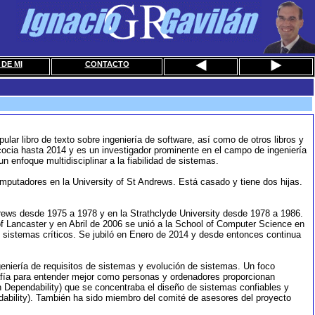
DE MI
CONTACTO
lar libro de texto sobre ingeniería de software, así como de otros libros y
cocia hasta 2014 y es un investigador prominente en el campo de ingeniería
 enfoque multidisciplinar a la fiabilidad de sistemas.
mputadores en la University of St Andrews. Está casado y tiene dos hijas.
rews desde 1975 a 1978 y en la Strathclyde University desde 1978 a 1986.
of Lancaster y en Abril de 2006 se unió a la School of Computer Science en
e sistemas críticos. Se jubiló en Enero de 2014 y desde entonces continua
geniería de requisitos de sistemas y evolución de sistemas. Un foco
grafía para entender mejor como personas y ordenadores proporcionan
in Dependability) que se concentraba el diseño de sistemas confiables y
dability). También ha sido miembro del comité de asesores del proyecto