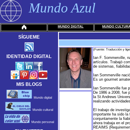
Mundo Azul
MUNDO DIGITAL
MUNDO CULTUR
SÍGUEME
(Fuente: Traducción y lig
IDENTIDAD DIGITAL
Ian F. Sommerville, n
artículos. Trabajó co
de sistemas, fiabilid
Ian Sommerville nació
Es un gourmet amateur
MIS BLOGS
Ian Sommerville fue p
De 1986 a 2008, fue p
la St Andrews Univers
Mundo digital
realizando actividades
El trabajo de investi
Mundo cultural
importante ha sido la
conjuntamente la fiab
Mundo personal
ahora trabaja en el p
REAIMS (Requirements