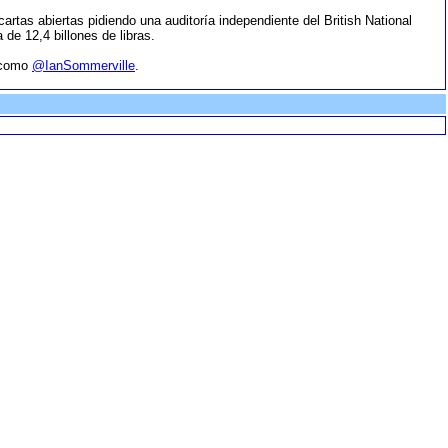
tas abiertas pidiendo una auditoría independiente del British National
de 12,4 billones de libras.
a como
@IanSommerville
.