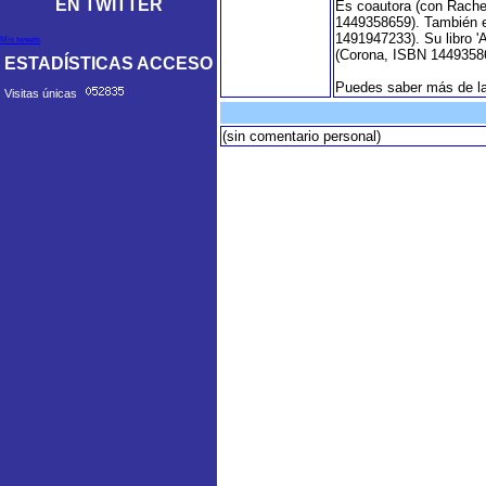
EN TWITTER
Es coautora (con Rachel
1449358659). También es
1491947233). Su libro '
Mis tweets
(Corona, ISBN 144935865
ESTADÍSTICAS ACCESO
Puedes saber más de la 
Visitas únicas
(sin comentario personal)