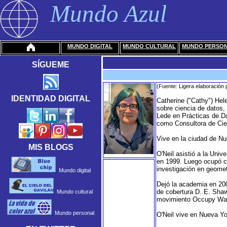
Mundo Azul
MUNDO DIGITAL
MUNDO CULTURAL
MUNDO PERSO
SÍGUEME
(Fuente: Ligera elaboración
IDENTIDAD DIGITAL
Catherine ("Cathy") Hel
sobre ciencia de datos,
Lede en Prácticas de Da
como Consultora de Cie
Vive en la ciudad de N
MIS BLOGS
O'Neil asistió a la Uni
en 1999. Luego ocupó c
investigación en geomet
Mundo digital
Dejó la academia en 200
de cobertura D. E. Shaw
Mundo cultural
movimiento Occupy Wall 
Mundo personal
O'Neil vive en Nueva Yo