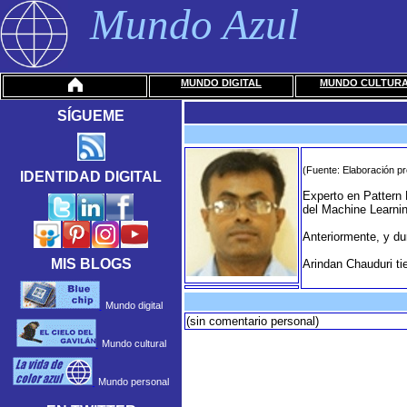
Mundo Azul
MUNDO DIGITAL
MUNDO CULTUR
SÍGUEME
(Fuente: Elaboración pr
IDENTIDAD DIGITAL
Experto en Pattern 
del Machine Learnin
Anteriormente, y du
MIS BLOGS
Arindan Chauduri t
Mundo digital
(sin comentario personal)
Mundo cultural
Mundo personal