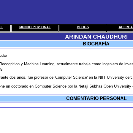
AL
MUNDO PERSONAL
BLOGS
ACERCA 
ARINDAN CHAUDHURI
BIOGRAFÍA
opia)
Recognition y Machine Learning, actualmente trabaja como ingeniero de inves
g.
rante dos años, fue profesor de 'Computer Science' en la NIIT University cerca
iene un doctorado en Computer Science por la Netaji Subhas Open University
COMENTARIO PERSONAL