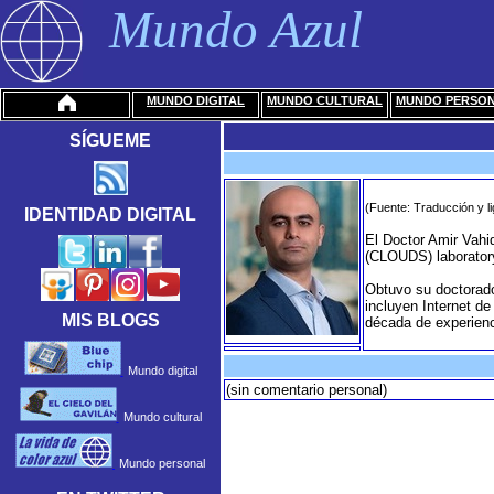
Mundo Azul
MUNDO DIGITAL
MUNDO CULTURAL
MUNDO PERSO
SÍGUEME
(Fuente: Traducción y li
IDENTIDAD DIGITAL
El Doctor Amir Vahi
(CLOUDS) laboratory
Obtuvo su doctorado
incluyen Internet d
MIS BLOGS
década de experienc
Mundo digital
(sin comentario personal)
Mundo cultural
Mundo personal