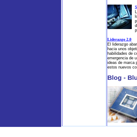
S
L
l
p
d
p
Liderazgo 2.0
El liderazgo aba
hacia unos objet
habilidades de c
emergencia de un
ideas de marca 
estos nuevos co
Blog - Bl