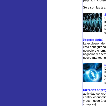
página: microteor
Seis son las áre
S
E
i
r
r
g
Negocio digital
La explosión de 
está configuran
negocio y el em
negocios y secto
nuevo marketing 
S
E
m
s
c
t
Dirección de pro
actividad concret
control económic
y sus nueve área
compras).