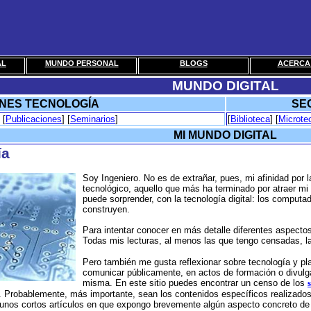
AL
MUNDO PERSONAL
BLOGS
ACERCA 
MUNDO DIGITAL
NES TECNOLOGÍA
SE
 [
Publicaciones
] [
Seminarios
]
[
Biblioteca
] [
Microteo
MI MUNDO DIGITAL
­a
Soy Ingeniero. No es de extrañar, pues, mi afinidad por
tecnológico, aquello que más ha terminado por atraer mi 
puede sorprender, con la tecnologí­a digital: los computa
construyen.
Para intentar conocer en más detalle diferentes aspectos 
Todas mis lecturas, al menos las que tengo censadas, 
Pero también me gusta reflexionar sobre tecnologí­a y p
comunicar públicamente, en actos de formación o divulga
misma. En este sitio puedes encontrar un censo de los
. Probablemente, más importante, sean los contenidos específicos realizados 
 unos cortos artí­culos en que expongo brevemente algún aspecto concreto de 