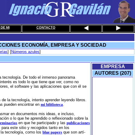
DE MI
CONTACTO
CCIONES ECONOMÍA, EMPRESA Y SOCIEDAD
rí­as
] [
Números azules
]
EMPRESA
AUTORES (207)
 la tecnología. De todo el inmenso panorama
interés es todo lo que tiene que ver, como no
dores, el software y las aplicaciones que con él se
de la tecnología, intento aprender leyendo libros.
las pueden encontrar en
mi biblioteca
.
lasmar en documentos mis ideas, e incluso,
ción o lo que he aprendido o reflexionado sobre la
seminarios
en que he participado y las
publicaciones
para este sitio y recogidos tanto en los
la tecnologí­a, como los
blue papers
que son artí­