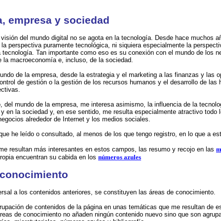
.
a, empresa y sociedad
visión del mundo digital no se agota en la tecnologí­a. Desde hace muchos 
o la perspectiva puramente tecnológica, ni siquiera especialmente la perspect
a tecnologí­a. Tan importante como eso es su conexión con el mundo de los n
 la macroeconomía e, incluso, de la sociedad.
undo de la empresa, desde la estrategia y el marketing a las finanzas y las 
ontrol de gestión o la gestión de los recursos humanos y el desarrollo de las 
ectivas.
o, del mundo de la empresa, me interesa asimismo, la influencia de la tecnolo
 y en la sociedad y, en ese sentido, me resulta especialmente atractivo todo l
negocios alrededor de Internet y los medios sociales.
 que he leído o consultado, al menos de los que tengo registro, en lo que a e
 me resultan más interesantes en estos campos, las resumo y recojo en las
m
propia encuentran su cabida en los
números azules
 conocimiento
rsal a los contenidos anteriores, se constituyen las áreas de conocimiento.
grupación de contenidos de la página en unas temáticas que me resultan de esp
reas de conocimiento no añaden ningún contenido nuevo sino que son agrupac