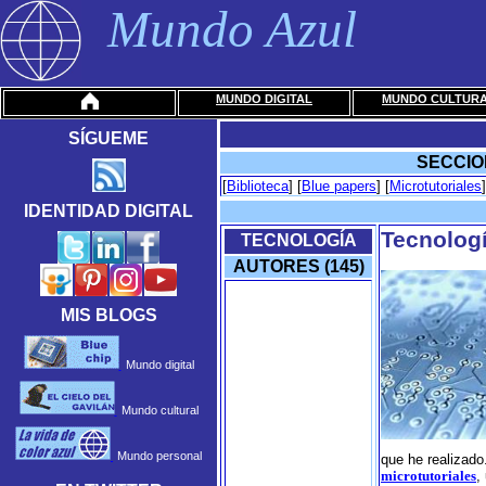
Mundo Azul
MUNDO DIGITAL
MUNDO CULTUR
SÍGUEME
SECCIO
[
Biblioteca
] [
Blue papers
] [
Microtutoriales
]
IDENTIDAD DIGITAL
Tecnologí
TECNOLOGÍA
AUTORES (145)
MIS BLOGS
Mundo digital
Mundo cultural
Mundo personal
que he realizado
microtutoriales
,