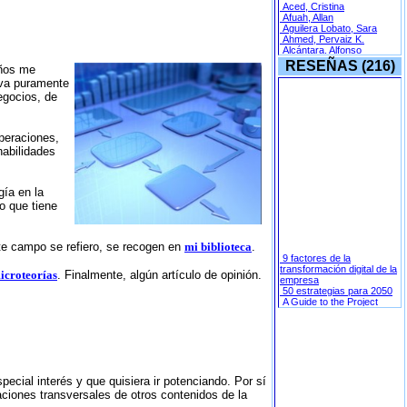
RESEÑAS (216)
años me
iva puramente
egocios, de
operaciones,
habilidades
gía en la
o que tiene
ste campo se refiero, se recogen en
mi biblioteca
.
icroteorías
. Finalmente, algún artí­culo de opinión.
ecial interés y que quisiera ir potenciando. Por sí
iones transversales de otros contenidos de la