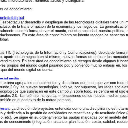
ías, microtutoriales, números azules y bibliografía.
as de conocimiento:
ociedad digital
l espectacular desarrollo y despliegue de las tecnologías digitales tiene un 
ncluso, de la transformación de la economía y los negocios. La generalizaci
ealmente nuestra forma de ver el mundo, nuestra sociedad, nuestra política, 
elacionarnos. En este área de conocimiento se intenta recoger los aspectos 
lobal.
las TIC (Tecnologías de la Información y Comunicaciones), debida de forma mu
do, aparte de un negocio en sí mismo, nuevas formas de enfocar los mercad
prendimiento. En este área de conocimiento se recogen desde algunos fund
res propios del mundo digital pasando por, y poniendo mucho énfasis en, lo
que del mundo digital se deriva.
ocial media
ste área agrupa los conocimientos y disciplinas que tiene que ver con todo el 
undo 2.0 y las nuevas tecnologías. Incluye, por supuesto, las redes sociales
ociológicos que subyacen en este campo y, sobre todo, se centra en el uso 
anales 2.0. También se incluye las implicaciones de los nuevos medios social
ambién en el contexto de la marca personal.
yectos
: La dirección de proyectos entendida como una disciplina no estrictame
o y dedicada a la gestión de actividades no repetitivas y de resultado único (d
o, etc). Se sigue en su ordenamiento las pautas marcadas por el modelo del
s de conocimiento (integración, alcance, planificación, coste, calidad, rec