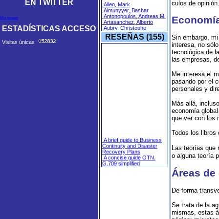
EN TWITTER
culos de opinión
Economí­
Mis tweets
ESTADÍSTICAS ACCESO
RESEÑAS (155)
Sin embargo, mi 
Visitas únicas
interesa, no sól
tecnológica de l
las empresas, de
Me interesa el m
pasando por el c
personales y dir
Más allá, inclus
economí­a global
que ver con los 
Todos los libros
Las teorías que
o alguna teoría 
Áreas de
De forma transve
Se trata de la a
mismas, estas á