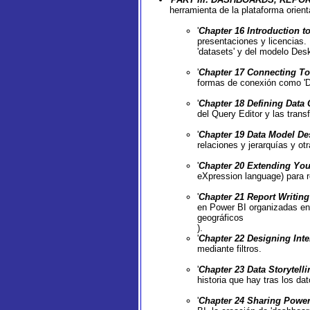
herramienta de la plataforma orien
'
Chapter 16 Introduction t
presentaciones y licencias.
'datasets' y del modelo Deskt
'
Chapter 17 Connecting To
formas de conexión como 'Di
'
Chapter 18 Defining Data
del Query Editor y las tran
'
Chapter 19 Data Model De
relaciones y jerarquías y otr
'
Chapter 20 Extending You
eXpression language) para r
'
Chapter 21 Report Writin
en Power BI organizadas en 
geográficos
).
'
Chapter 22 Designing Inte
mediante filtros.
'
Chapter 23 Data Storytell
historia que hay tras los dato
'
Chapter 24 Sharing Power