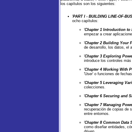
los capítulos son los siguientes:
'
PART I - BUILDING LINE-OF-
ocho capítulos:
'
Chapter 1 Introduction to
empezar a crear aplicacione
'
Chapter 2 Building Your 
de desarrollo, los datos, el
'
Chapter 3 Exploring Powe
introduce los controles má
'
Chapter 4 Working With 
'User' o funciones de fecha
'
Chapter 5 Leveraging Vari
colecciones.
'
Chapter 6 Securing and S
'
Chapter 7 Managing Powe
recuperación de copias de s
entre entornos.
'
Chapter 8 Common Data S
como diseñar entidades, cóm
driven.