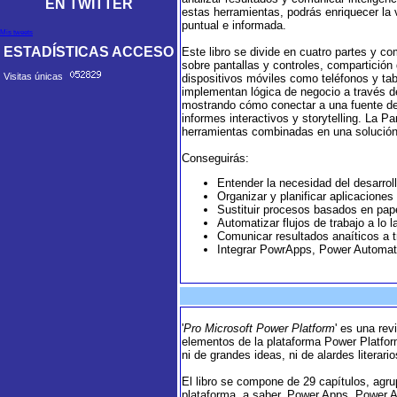
EN TWITTER
estas herramientas, podrás enriquecer la 
puntual e informada.
Mis tweets
ESTADÍSTICAS ACCESO
Este libro se divide en cuatro partes y 
sobre pantallas y controles, compartición
Visitas únicas
dispositivos móviles como teléfonos y ta
implementan lógica de negocio a través de
mostrando cómo conectar a una fuente de 
informes interactivos y storytelling. La P
herramientas combinadas en una solución
Conseguirás:
Entender la necesidad del desarroll
Organizar y planificar aplicacion
Sustituir procesos basados en pa
Automatizar flujos de trabajo a lo
Comunicar resultados anaíticos a tra
Integrar PowrApps, Power Automate
'
Pro Microsoft Power Platform
' es una rev
elementos de la plataforma Power Platform
ni de grandes ideas, ni de alardes literar
El libro se compone de 29 capítulos, agru
plataforma, a saber, Power Apps, Power Au