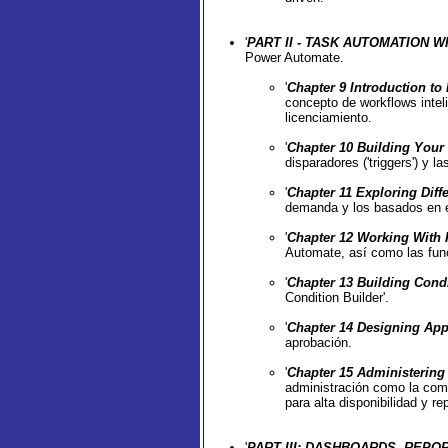
'
PART II - TASK AUTOMATION 
Power Automate.
'
Chapter 9 Introduction t
concepto de workflows inte
licenciamiento.
'
Chapter 10 Building Your 
disparadores ('triggers') y l
'
Chapter 11 Exploring Diff
demanda y los basados en 
'
Chapter 12 Working With
Automate, así como las func
'
Chapter 13 Building Cond
Condition Builder'.
'
Chapter 14 Designing Ap
aprobación.
'
Chapter 15 Administerin
administración como la compa
para alta disponibilidad y re
'
PART III: DASHBOARDS, REPO