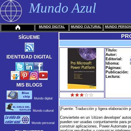
Mundo Azul
MUNDO DIGITAL
MUNDO CULTURAL
MUNDO PERSO
PR
SÍGUEME
Título:
Autor:
IDENTIDAD DIGITAL
Editorial:
Idioma:
Páginas:
Publicación:
Lectura:
MIS BLOGS
Mundo digital
(Fuente: Traducción y ligera elaboración 
Mundo cultural
Conviertete en un 'citizen developer' aut
pueden ser usadas conjuntamente para pro
Mundo personal
construir aplicaciones, Power Automate p
analizar resultados y comunicar inteligen