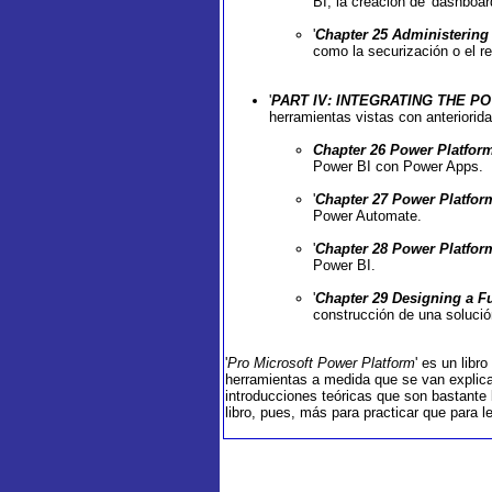
BI, la creación de 'dashboa
'
Chapter 25 Administering
como la securización o el r
'
PART IV: INTEGRATING THE 
herramientas vistas con anteriorida
Chapter 26 Power Platfor
Power BI con Power Apps.
'
Chapter 27 Power Platfor
Power Automate.
'
Chapter 28 Power Platform
Power BI.
'
Chapter 29 Designing a Fu
construcción de una soluci
'
Pro Microsoft Power Platform
' es un libr
herramientas a medida que se van explica
introducciones teóricas que son bastant
libro, pues, más para practicar que para l