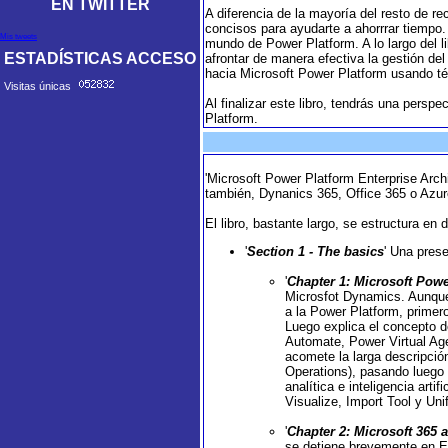
EN TWITTER
A diferencia de la mayoría del resto de 
concisos para ayudarte a ahorrrar tiempo.
Mis tweets
mundo de Power Platform. A lo largo del 
ESTADÍSTICAS ACCESO
afrontar de manera efectiva la gestión del
hacia Microsoft Power Platform usando té
Visitas únicas
Al finalizar este libro, tendrás una pers
Platform.
'Microsoft Power Platform Enterprise Arch
también, Dynanics 365, Office 365 o Azure
El libro, bastante largo, se estructura e
'
Section 1 - The basics
' Una prese
'
Chapter 1: Microsoft Pow
Microsfot Dynamics. Aunque 
a la Power Platform, prime
Luego explica el concepto d
Automate, Power Virtual Ag
acomete la larga descripci
Operations), pasando luego
analítica e inteligencia art
Visualize, Import Tool y Un
'
Chapter 2: Microsoft 365 
se detiene brevemente en E