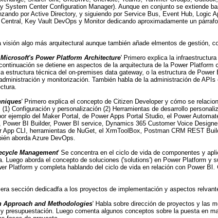
 y System Center Configuration Manager). Aunque en conjunto se extiende ba
zando por Active Directory, y siguiendo por Service Bus, Event Hub, Logi
 Central, Key Vault DevOps y Monitor dedicando aproximadamente un párrafo d
a visión algo más arquitectural aunque también añade elmentos de gestión, co
Microsoft's Power Platform Architecture
' Primero explica la infraestructur
A continuación se detiene en aspectos de la arquitectura de la Power Platform
 la estructura técnica del on-premises data gateway, o la estructura de Power
administración y monitorización. También habla de la administración de APIs 
ctura.
hniques
' Primero explica el concepto de Citizen Developer y cómo se relacion
 (1) Configuración y personalización (2) Herramientas de desarrollo personaliz
por ejemplo del Maker Portal, de Power Apps Portal Studio, el Power Automate 
, Power BI Builder, Power BI service, Dynamics 365 Customer Voice Designer
er App CLI, herramientas de NuGet, el XrmToolBox, Postman CRM REST Builder
bién aborda Azure DevOps.
ifecycle Management
' Se concentra en el ciclo de vida de componentes y apl
da. Luego aborda el concepto de soluciones ('solutions') en Power Platform y
er Platform y completa hablando del ciclo de vida en relación con Power BI. C
cera sección dedicadfa a los proyectos de implementación y aspectos relvant
on Approach and Methodologies
' Habla sobre dirección de proyectos y las 
y presupuestación. Luego comenta algunos conceptos sobre la puesta en marc