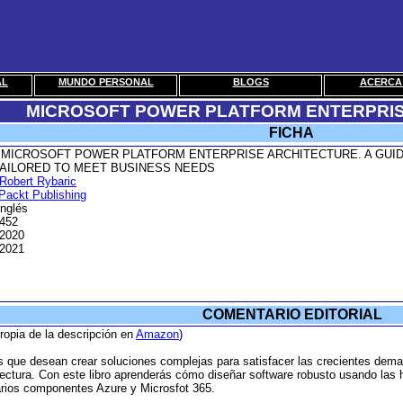
AL
MUNDO PERSONAL
BLOGS
ACERCA 
MICROSOFT POWER PLATFORM ENTERPRIS
FICHA
MICROSOFT POWER PLATFORM ENTERPRISE ARCHITECTURE. A GUID
TAILORED TO MEET BUSINESS NEEDS
Robert Rybaric
Packt Publishing
Inglés
452
2020
2021
COMENTARIO EDITORIAL
propia de la descripción en
Amazon
)
os que desean crear soluciones complejas para satisfacer las crecientes dema
tectura. Con este libro aprenderás cómo diseñar software robusto usando las 
arios componentes Azure y Microsfot 365.