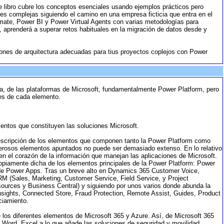
e libro cubre los conceptos esenciales usando ejemplos prácticos pero
nes complejas siguiendo el camino en una empresa ficticia que entra en el
omate, Power BI y Power Virtual Agents con varias metodologías para
te, aprenderá a superar retos habituales en la migración de datos desde y
isiones de arquitectura adecuadas para tius proyectos coplejos con Power
nica, de las plataformas de Microsoft, fundamentalmente Power Platform, pero
les de cada elemento.
mentos que constituyen las soluciones Microsoft.
 descripción de los elementos que componen tanto la Power Platform como
merosos elementos apuntados no puede ser demasiado extenso. En lo relativo
 el corazón de la información que manejan las aplicaciones de Microsoft.
ropiamente dicha de los elementos principales de la Power Platform: Power
 de Power Apps. Tras un breve alto en Dynamics 365 Customer Voice,
 (Sales, Marketing, Customer Service, Field Service, y Project
rces y Business Central) y siguiendo por unos varios donde abunda la
t Insights, Connected Store, Fraud Protection, Remote Assist, Guides, Product
ciamiento.
re los diferentes elementos de Microsoft 365 y Azure. Así, de Microsoft 365
ord, Excel a lo que añade las soluciones de seguridad y movilidad