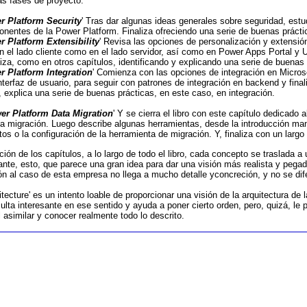
as fases de proyecto.
r Platform Security
' Tras dar algunas ideas generales sobre seguridad, estu
ponentes de la Power Platform. Finaliza ofreciendo una serie de buenas prácti
r Platform Extensibility
' Revisa las opciones de personalización y extensi
n el lado cliente como en el lado servidor, así como en Power Apps Portal y
iza, como en otros capítulos, identificando y explicando una serie de buenas 
r Platform Integration
' Comienza con las opciones de integración en Microso
erfaz de usuario, para seguir con patrones de integración en backend y finali
 explica una serie de buenas prácticas, en este caso, en integración.
er Platform Data Migration
' Y se cierra el libro con este capítulo dedicado
 la migración. Luego describe algunas herramientas, desde la introducción m
os o la configuración de la herramienta de migración. Y, finaliza con un largo
ión de los capítulos, a lo largo de todo el libro, cada concepto se traslada 
nte, esto, que parece una gran idea para dar una visión más realista y pegada
ción al caso de esta empresa no llega a mucho detalle yconcreción, y no se dife
tecture' es un intento loable de proporcionar una visión de la arquitectura de 
sulta interesante en ese sentido y ayuda a poner cierto orden, pero, quizá, 
el asimilar y conocer realmente todo lo descrito.