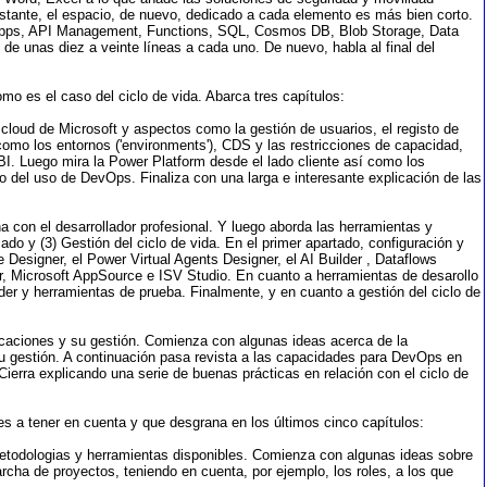
stante, el espacio, de nuevo, dedicado a cada elemento es más bien corto.
c Apps, API Management, Functions, SQL, Cosmos DB, Blob Storage, Data
e unas diez a veinte líneas a cada uno. De nuevo, habla al final del
mo es el caso del ciclo de vida. Abarca tres capítulos:
a cloud de Microsoft y aspectos como la gestión de usuarios, el registo de
 como los entornos ('environments'), CDS y las restricciones de capacidad,
 BI. Luego mira la Power Platform desde el lado cliente así como los
o del uso de DevOps. Finaliza con una larga e interesante explicación de las
a con el desarrollador profesional. Y luego aborda las herramientas y
ado y (3) Gestión del ciclo de vida. En el primer apartado, configuración y
Designer, el Power Virtual Agents Designer, el AI Builder , Dataflows
, Microsoft AppSource e ISV Studio. En cuanto a herramientas de desarollo
 y herramientas de prueba. Finalmente, y en cuanto a gestión del ciclo de
icaciones y su gestión. Comienza con algunas ideas acerca de la
 su gestión. A continuación pasa revista a las capacidades para DevOps en
ierra explicando una serie de buenas prácticas en relación con el ciclo de
es a tener en cuenta y que desgrana en los últimos cinco capítulos:
metodologias y herramientas disponibles. Comienza con algunas ideas sobre
ha de proyectos, teniendo en cuenta, por ejemplo, los roles, a los que