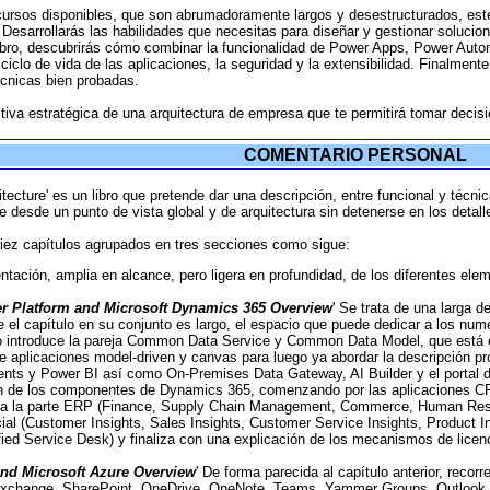
recursos disponibles, que son abrumadoramente largos y desestructurados, est
 Desarrollarás las habilidades que necesitas para diseñar y gestionar solucio
libro, descubrirás cómo combinar la funcionalidad de Power Apps, Power Aut
 ciclo de vida de las aplicaciones, la seguridad y la extensibilidad. Finalmen
cnicas bien probadas.
pectiva estratégica de una arquitectura de empresa que te permitirá tomar dec
COMENTARIO PERSONAL
itecture' es un libro que pretende dar una descripción, entre funcional y téc
 desde un punto de vista global y de arquitectura sin detenerse en los detal
n diez capítulos agrupados en tres secciones como sigue:
ntación, amplia en alcance, pero ligera en profundidad, de los diferentes ele
er Platform and Microsoft Dynamics 365 Overview
' Se trata de una larga
el capítulo en su conjunto es largo, el espacio que puede dedicar a los nu
ro introduce la pareja Common Data Service y Common Data Model, que está en
e aplicaciones model-driven y canvas para luego ya abordar la descripción p
ents y Power BI así como On-Premises Data Gateway, AI Builder y el portal
ón de los componentes de Dynamics 365, comenzando por las aplicaciones CRM
 a la parte ERP (Finance, Supply Chain Management, Commerce, Human Resou
ificial (Customer Insights, Sales Insights, Customer Service Insights, Produc
ified Service Desk) y finaliza con una explicación de los mecanismos de licen
and Microsoft Azure Overview
' De forma parecida al capítulo anterior, recor
xchange, SharePoint, OneDrive, OneNote, Teams, Yammer Groups, Outlook, W