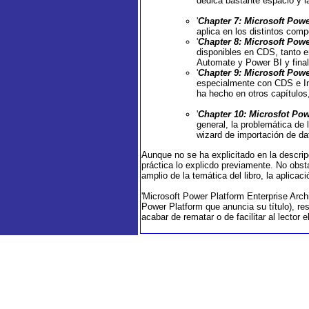
dedica bastante espacio y l
'
Chapter 7: Microsoft Powe
aplica en los distintos com
'
Chapter 8: Microsoft Powe
disponibles en CDS, tanto e
Automate y Power BI y final
'
Chapter 9: Microsoft Powe
especialmente con CDS e Int
ha hecho en otros capítulos,
'
Chapter 10: Microsfot Pow
general, la problemática de
wizard de importación de dat
Aunque no se ha explicitado en la descripc
práctica lo explicdo previamente. No obsta
amplio de la temática del libro, la aplica
'Microsoft Power Platform Enterprise Archi
Power Platform que anuncia su título), re
acabar de rematar o de facilitar al lector 