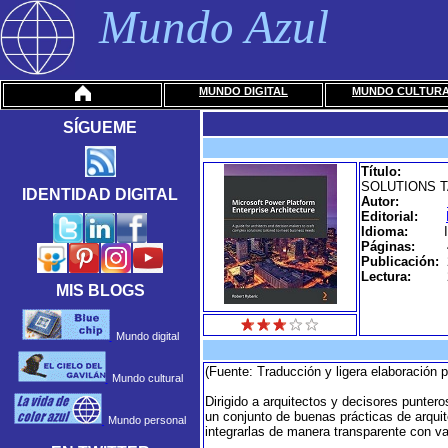
Mundo Azul
MUNDO DIGITAL
MUNDO CULTUR
SÍGUEME
Título:
SOLUTIONS 
IDENTIDAD DIGITAL
Autor:
Editorial:
Idioma:
Páginas:
Publicación:
Lectura:
MIS BLOGS
Mundo digital
(Fuente: Traducción y ligera elaboración 
Mundo cultural
Dirigido a arquitectos y decisores punter
un conjunto de buenas prácticas de arqui
Mundo personal
integrarlas de manera transparente con v