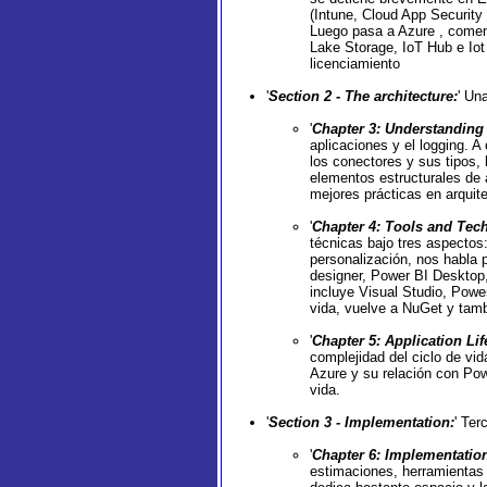
(Intune, Cloud App Security
Luego pasa a Azure , comen
Lake Storage, IoT Hub e Iot
licenciamiento
'
Section 2 - The architecture:
' Un
'
Chapter 3: Understanding 
aplicaciones y el logging. 
los conectores y sus tipos,
elementos estructurales de 
mejores prácticas en arquite
'
Chapter 4: Tools and Tec
técnicas bajo tres aspectos:
personalización, nos habla 
designer, Power BI Desktop
incluye Visual Studio, Pow
vida, vuelve a NuGet y tam
'
Chapter 5: Application L
complejidad del ciclo de vi
Azure y su relación con Pow
vida.
'
Section 3 - Implementation:
' Ter
'
Chapter 6: Implementati
estimaciones, herramientas 