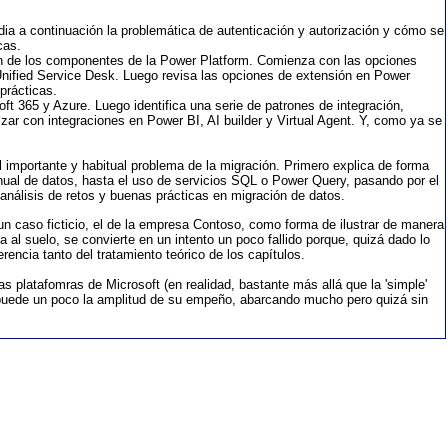
dia a continuación la problemática de autenticación y autorización y cómo se
cas.
ón de los componentes de la Power Platform. Comienza con las opciones
 Unified Service Desk. Luego revisa las opciones de extensión en Power
prácticas.
ft 365 y Azure. Luego identifica una serie de patrones de integración,
zar con integraciones en Power BI, AI builder y Virtual Agent. Y, como ya se
 al importante y habitual problema de la migración. Primero explica de forma
anual de datos, hasta el uso de servicios SQL o Power Query, pasando por el
 análisis de retos y buenas prácticas en migración de datos.
a un caso ficticio, el de la empresa Contoso, como forma de ilustrar de manera
 al suelo, se convierte en un intento un poco fallido porque, quizá dado lo
rencia tanto del tratamiento teórico de los capítulos.
las platafomras de Microsoft (en realidad, bastante más allá que la 'simple'
le puede un poco la amplitud de su empeño, abarcando mucho pero quizá sin