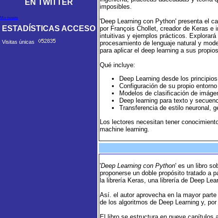
EN TWITTER
imposibles.
Mis tweets
'Deep Learning con Python' presenta el ca
ESTADÍSTICAS ACCESO
por François Chollet, creador de Keras e 
intuitivas y ejemplos prácticos. Explorar
Visitas únicas
procesamiento de lenguaje natural y mode
para aplicar el deep learning a sus propio
Qué incluye:
Deep Learning desde los principio
Configuración de su propio entorno
Modelos de clasificación de imáge
Deep learning para texto y secuen
Transferencia de estilo neuronal, 
Los lectores necesitan tener conocimient
machine learning.
'
Deep Learning con Python
' es un libro 
proponerse un doble propósito tratado a pa
la librería Keras, una librería de Deep Lea
Así. el autor aprovecha en la mayor parte 
de los algoritmos de Deep Learning y, por 
El libro se estructura en nueve capítulo