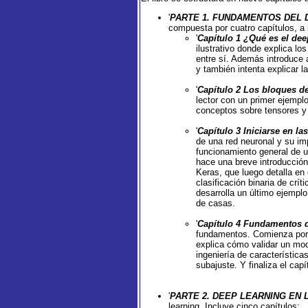
'
PARTE 1. FUNDAMENTOS DEL 
compuesta por cuatro capítulos, a 
'
Capítulo 1 ¿Qué es el dee
ilustrativo donde explica lo
entre sí. Además introduce 
y también intenta explicar l
'
Capítulo 2 Los bloques d
lector con un primer ejempl
conceptos sobre tensores y 
'
Capítulo 3 Iniciarse en la
de una red neuronal y su i
funcionamiento general de u
hace una breve introducción
Keras, que luego detalla en
clasificación binaria de crí
desarrolla un último ejemplo
de casas.
'
Capítulo 4 Fundamentos d
fundamentos. Comienza por e
explica cómo validar un mod
ingeniería de característica
subajuste. Y finaliza el cap
'
PARTE 2. DEEP LEARNING EN 
learning. Incluye cinco capítulos: