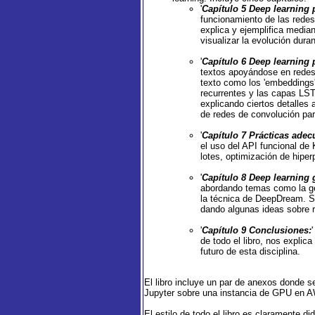
'
Capítulo 5 Deep learning 
funcionamiento de las redes
explica y ejemplifica media
visualizar la evolución dura
'
Capítulo 6 Deep learning 
textos apoyándose en redes
texto como los 'embeddings' 
recurrentes y las capas LST
explicando ciertos detalles
de redes de convolución par
'
Capítulo 7 Prácticas ade
el uso del API funcional de
lotes, optimización de hiper
'
Capítulo 8 Deep learning 
abordando temas como la ge
la técnica de DeepDream. Si
dando algunas ideas sobre 
'
Capítulo 9 Conclusiones:
de todo el libro, nos explic
futuro de esta disciplina.
El libro incluye un par de anexos donde s
Jupyter sobre una instancia de GPU en 
El estilo de todo el libro es claramente 