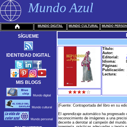
Mundo Azul
MUNDO DIGITAL
MUNDO CULTURAL
MUNDO PERSO
SÍGUEME
Título:
Autor:
IDENTIDAD DIGITAL
Editorial:
Idioma:
Páginas:
Publicación:
Lectura:
MIS BLOGS
Mundo digital
(Fuente: Contraportada del libro en su ed
Mundo cultural
El aprendizaje automático ha progresado d
reconocimiento de imágenes a una preci
Mundo personal
decente a derrotar al campeón del mundo.
ingeniería, prácticas adecuadas y teoría 