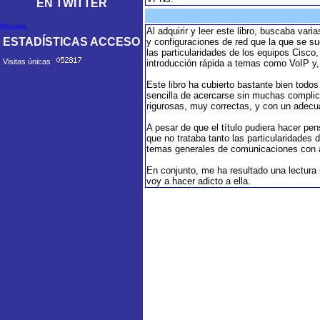
EN TWITTER
Mis tweets
Al adquirir y leer este libro, buscaba var
ESTADÍSTICAS ACCESO
y configuraciones de red que la que se su
las particularidades de los equipos Cis
Visitas únicas
introducción rápida a temas como VoIP y,
Este libro ha cubierto bastante bien tod
sencilla de acercarse sin muchas complic
rigurosas, muy correctas, y con un adecu
A pesar de que el título pudiera hacer pens
que no trataba tanto las particularidades 
temas generales de comunicaciones con a
En conjunto, me ha resultado una lectura mu
voy a hacer adicto a ella.