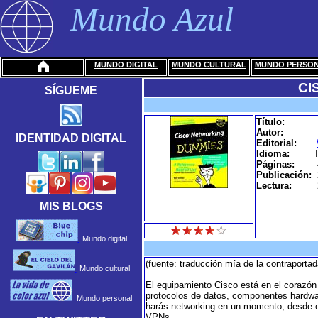
Mundo Azul
MUNDO DIGITAL
MUNDO CULTURAL
MUNDO PERSO
CI
SÍGUEME
Título:
Autor:
IDENTIDAD DIGITAL
Editorial:
Idioma:
Páginas:
Publicación:
Lectura:
MIS BLOGS
Mundo digital
(fuente: traducción mía de la contraportad
Mundo cultural
El equipamiento Cisco está en el corazón
protocolos de datos, componentes hardwar
Mundo personal
harás networking en un momento, desde e
VPNs.