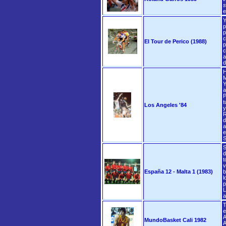
s
e
Y
p
p
c
El Tour de Perico (1988)
p
c
a
d
H
M
Y
a
P
t
Los Angeles '84
y
R
d
a
e
S
S
d
t
v
España 12 - Malta 1 (1983)
b
l
p
L
a
T
e
A
MundoBasket Cali 1982
A