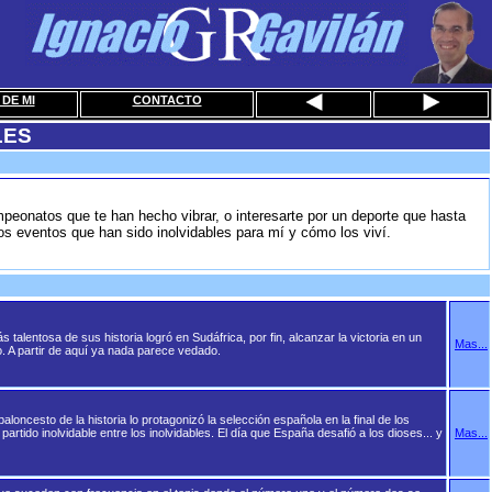
DE MI
CONTACTO
LES
N
mpeonatos que te han hecho vibrar, o interesarte por un deporte que hasta
os eventos que han sido inolvidables para mí y cómo los viví.
s talentosa de sus historia logró en Sudáfrica, por fin, alcanzar la victoria en un
Mas...
o. A partir de aquí ya nada parece vedado.
loncesto de la historia lo protagonizó la selección española en la final de los
tido inolvidable entre los inolvidables. El día que España desafió a los dioses... y
Mas...