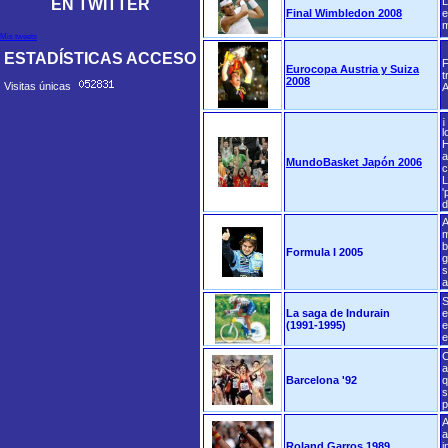
L
EN TWITTER
Final Wimbledon 2008
e
m
Mis tweets
ESTADÍSTICAS ACCESO
F
Eurocopa Austria y Suiza
t
2008
Visitas únicas
A
¡
l
H
a
MundoBasket Japón 2006
c
L
'
d
A
m
b
Formula I 2005
g
s
a
S
La saga de Indurain
e
(1991-1995)
e
e
C
a
Barcelona '92
q
s
p
A
a
Roland Garros 1989
i