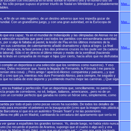
ue suceden con frecuencia en el tenis donde el número uno y el número dos se
l. No sólo porque supuso el primer triunfo de Nadal en Wimbledon y, probablemente
Mas...
dables.
, el fin de un mito negativo, de un destino adverso que nos impedía gozar de
 mundial. Con un grandísimo juego, y con una gran autoridad, en la Eurocopa de
Mas...
 lo que era capaz. Ya en el mundial de Indianápolis y las olimpiadas de Atenas no se
la selección española que ganó casi todos los partidos con extraordinaria autoridad.
r si algo le faltaba al pastel, la lesión de Pau en los últimos instantes de la
' en sus camisetas de calentamiento añadió dramatismo y épica al logro. La final
Mas...
. Por desgracia, la fase previa y los dos primeros cruces no los pude ver (la cadena
laboral). Sólo ví en directo el último minuto y medio de la semifinal (haciendo
é de lo lindo en compañía de mi mujer e hijas (por cierto, hacía años que no disfrutaba
 compite un deportista o una selección que los sentimos como nuestros). Y eso
so. Debo reconocer que, hasta la llegada de Fernando, la Fórmula I me parecía
ponían otra cosa). ¡ Pero amigo ! apareció Alonso: compatriota y paisano, ¡ y que
005 y creo que ya, mientras nos dure Fernando Alonso, para siempre, he seguido y
as que no sabía de este deporte y ya entiendo mucho mejor las carreras. ¡ Que siga
, era su frialdad y perfección. Fue un deportista que, sencillamente, no parecía
ecía propio de corredores, no sé, belgas, italianos, americanos...pero no de un
 con un corredor perfecto que ganaba no como un héroe sino, simplemente, como
mpartida por todo el país como pocas veces ha sucedido. De todos los detalles de
iendo para encender el pebetero en la inauguración (creo que la imagen más plástica
l de Barcelona sí que era un auténtico 'Dream Team' y no las posteriores
última me pilló ya en Madrid, cambiando la cerradura del apartamento que sería mi
a ver ganar a españoles los grandes torneos. Yo, desde luego, no había visto nunca
ro uno (no recuerdo el puesto de Arantxa, supongo que el cuarto o algo así) y era
frase de Matías Prats (hijo), creo que en el cuarto set '
¡ Como nos esta haciendo