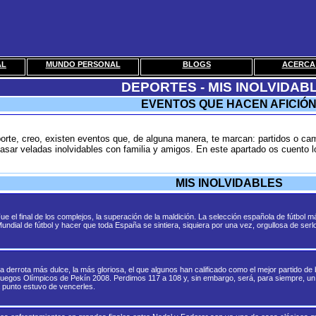
AL
MUNDO PERSONAL
BLOGS
ACERCA 
DEPORTES - MIS INOLVIDAB
EVENTOS QUE HACEN AFICIÓ
porte, creo, existen eventos que, de alguna manera, te marcan: partidos o ca
pasar veladas inolvidables con familia y amigos. En este apartado os cuento l
MIS INOLVIDABLES
ue el final de los complejos, la superación de la maldición. La selección española de fútbol má
undial de fútbol y hacer que toda España se sintiera, siquiera por una vez, orgullosa de serl
a derrota más dulce, la más gloriosa, el que algunos han calificado como el mejor partido de ba
uegos Olímpicos de Pekín 2008. Perdimos 117 a 108 y, sin embargo, será, para siempre, un par
 punto estuvo de vencerles.