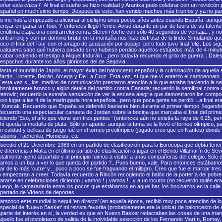
oñar esta chica !
'. Al final el sueño se hizo realidad y Arantxa pudo celebrar con un revolcón 
spañol en muchísimo tiempo. Después de esto, han venido muchos más triunfos y ya no pare
o me había empezado a aficionar al ciclismo unos pocos años antes cuando España, aunque no
ensar en ganar un Tour. Y entonces llegó Perico. Avisó durante un par de tours de su talento 
enúltima etapa una contrarreloj contra Stefen Roche con sólo 40 segundos de ventaja... y no
ontrarreloj y con un dominio brutal en la montaña nos hizo disfrutar de lo lindo. Simuland
oco el final del Tour con el amago de acusación por dopaje, pero todo tuvo final feliz. Los s
ualquiera sabe qué hubiera pasado si no hubiese perdido aquellos estúpidos más de 4 minutos 
cabar cediendo el testigo a Miguel Induráin....pero todavía recuerdo el grito de guerra ¡ Dale
espachos durante los años gloriosos del de Segovia.
asta el mundial de Japón, el mayor éxito del baloncesto español y la culminación de aquella 
artín, Llorente, Beirán, Arcega y De La Cruz. Esta vez, sí que me ví enterito el campeonat
 esta vez sí, los ,medios de comunicación prestaron atención a lo que estaba haciendo la se
bsolutamente bronco y algún detalle del partido contra Canadá; recuerdo la semifinal contra 
etrovic; recuerdo la extraña sensación de ver la escasa alegría que demostraron los compon
uvo lugar a las 4 de la madrugada hora española...pero que poca gente se perdió. La final er
 Koncak. Recuerdo que España se defendió bastante bien durante el primer tiempo, llegand
ecuerdo una espectacular canasta de Jordan sobre la bocina que marcaba el final del primer
iciendo 'Eso, el año que viene son tres puntos ' (entonces aún no existía la raya de 6,25, pe
hí queda la medalla de plata. Sólo un apunte: aunque la fama se la llevó el torneo olímpico,
n calidad y belleza de juego fué en el torneo preolímpico (jugado creo que en Nantes) dond
abonis, Tachenko, Homicius, etc
ucedió el 21-Diciembre-1983 en un partido de clasificación para la Eurocopa que debía tener l
e diferencia a Malta en el último partido de clasificación a jugar en el Benito Villamarín de 
otalmente ajeno al partido y al principio fuimos a visitar a unas compañeras del colegio. Só
amos a un bar a ver lo que queda del partido ?...Pues bueno, vale. Para entonces estábam
ar de lo más 'cutre' y... poco a poco se fue fraguando el milagro. Creo que fue el marcar tres
o empezaran a creer. Todavía recuerdo a Rincón recogiendo el balón de la portería del pobre 
ararse en celebraciones diciendo ¡ vamos ! ¡ vamos !...y a un locutor (no recuerdo quién er
uego, la camaradería entre los pocos que estábamos en aquel bar, los bocinazos en la calle y 
partado de
Vídeos de deportes
ampoco este mundial lo seguí 'en directo' (en aquella época, recibió muy poca atención de 
special de 'Nuevo Basket' mi revista favorita (probablemente era la única) de baloncesto de
parte del interés en sí, la verdad es que en Nuevo Basket redactaban las cosas de una man
quello fue el pistoletazo de salida de la inolvidable selección de los Fernando Martín, Romay, 