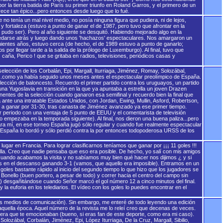
por la tierra batida de París su primer triunfo en Roland Garros, y el primero de un
ce tan épico...pero entonces desde luego que lo fué.
 tenía un mal nivel medio, no posía ninguna figura que pudiera, ni de lejos,
y fortaleza (estuvo a punto de ganar el de 1987, pero tuvo que afrontar en la
 pudo ser). Pero al año siguiente se desquitó. Habiendo mejorado algo en la
o quedarse atrás y luego dando unos 'hachazos' espectaculares. Nos amargaron un
iguientes años, estuvo cerca (de hecho, el de 1989 estuvo a punto de ganarlo;
por llegar tarde a la salida de la prólogo de Luxemburgo). Al final, tuvo que
s caña, Perico ! que se gritaba en radios, televisiones, periódicos casas y
selección de los Corbalán, Epi, Margall, Iturriaga, Jiménez, Romay, Solozábal,
o...como ya había seguido unos meses antes el espectacular preolímpico de España.
lección de baloncesto. Recuerdo el primer partido contra los uruguayos, un partido
una Yugoslavia en transición en la que ya apuntaba a estrella un joven Drazen
entes de la selección cuando ganaron esa semifinal y recuerdo bien la final que
a ante una intratable Estados Unidos, con Jordan, Ewing, Mullin, Asford, Robertson,
o a ganar por 31-30, tras canasta de Jiménez avanzado ya ese primer tiempo.
 periodo con una ventaja de 5 punto de EEUU y el comentarista de televisión
ro empezaba en la temporada siguiente). Al final, nos dieron una buena paliza...pero
 para mí, en ese torneo España jugó sólo regular y cuando fue realmente espectacular
e España lo bordó y sólo perdió contra la por entonces todopoderosa URSS de los
ugar en Francia. Para lograr clasificarnos teníamos que ganar por ¡¡¡ 11 goles !!!
Sevilla. Creo que nadie pensaba que eso era posible. De hecho, yo salí con mis amigos
lo cuando acabamos la visita y no sabíamos muy bien qué hacer nos dijimos ¿ y si
os en el descanso ganando 3-1 (vamos, que aquello era imposible). Entramos en un
 goles bastante rápido al inicio del segundo tiempo lo que hizo que los jugadores se
Bonello (buen portero, a pesar de todo) y correr hacia el centro del campo sin
a) desgañitándose cuando Señor marcó el gol número 12 a cinco minutos del final.
la euforia en los telediarios. El vídeo con los goles lo puedes encontrar en el
los medios de comunicación). Sin embargo, me enteré de todo leyendo una edición
 aquella época. Aquel número de la revista me lo releí creo que decenas de veces.
era que te emocionaban (bueno, si eras fan de este deporte, como era mi caso).
Solozábal, Corbalán, Jiménez, Epi, López Iturriaga, De la Cruz, Margall, Sibilio,