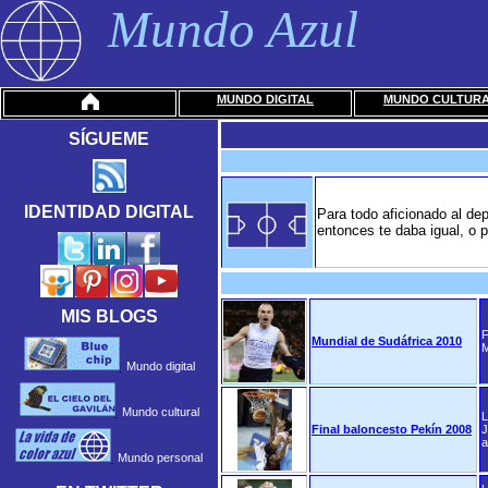
Mundo Azul
MUNDO DIGITAL
MUNDO CULTUR
SÍGUEME
IDENTIDAD DIGITAL
Para todo aficionado al de
entonces te daba igual, o 
MIS BLOGS
F
Mundial de Sudáfrica 2010
M
Mundo digital
Mundo cultural
L
Final baloncesto Pekín 2008
J
a
Mundo personal