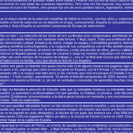
os enfrentamientos en grandes finales entre Nadal y Federer son ya uno de esos clásicos q
ncuentran en casi todas las ocasiones importantes. Pero esta vez fue especial, muy especia
arque el ocaso de Federer, sino porque fue uno de esos partidos épicos, legendarios, inolvi
ue el mayor triunfo de la selección española de fútbol en muchos, muchos años y, esperemos
riunfos a nivel de selección en un deporte en el que, curiosamente, España es una potencia
ustria y Suiza España se proclamó campeona de Europa de selecciones
 No va más !. La selección de los 'junior de oro' ya llevaba unos campeonatos advirtiendo de
ogró un resultado histórico por bastante mala fortuna. Y llegó Japón. Toda una exhibición de 
an demostrado calidad, fortaleza de ánimo, trabajo en equipo y mentalidad ganadora. Además, po
gónica semifinal contra Argentina, y la conjura de sus compañeros con el '
Pau también juega
ontra Grecia fue perfecta, al menos en defensa, y toda una lección de oficio, garra y calidad
aSexta no llegaba apenas a mi lugar de veraneo y luego los horarios coincidían con mi horario 
pellas' por unos minutos de mi puesto de trabajo) y ¡ eso sí ! la final ante Grecia que disfrut
el baloncesto en familia, creo que desde la final de Los Angeles)
 todos nos pasa: un deporte nos gusta mucho más si de alguna manera nos jugamos algo (si
e pasó a mí, supongo que como a mucha gente en España, con la Fórmula I y Fernando Alon
astante rollo y la seguía más bien poco (y las carreras que veía era porque en Estadio 2 no 
anaba !. Y todo cambió, naturalmente. Ya desde el final del campeonato de 2004, durante 2
eguiré con pasión la fórmula I y, sin ser un verdadero conocedor, he aprendido muchas cos
sí !
i algo me llamaba la atención de Induráin, más que su indudable fortaleza, su indudable clase
spañol. La autoridad y profesionalidad con que ganaba, su frialdad, su técnica...todo ello par
spañol. Estábamos acostumbrados a la típica gesta heroica en montaña y nos encontramos
l mejor. Todo un superclase...
reo que aquellas olimpiadas fueron un hito histórico en el deporte español, y una ilusión co
quella cita, me quedo con tres: la emocionante imagen del arquero que lanza una flecha ard
ue se ha logrado en unas olimpiadas), el alucine de ver jugar, por primera vez, a los NBA (e
elecciones USA con jugadores NBA o sin ellos) y la victoria de Fermín Cacho en 1500. Esta 
rimer hogar en la capital de España.
l igual que en el caso de Perico, en el tenis de aquella época no estábamos acostumbrados 
 un español ganar un grand slam....y llegó Arantxa. La otra finalista, Stefi Graf, era la núme
ntratable. El partido fue largo y disputado, con una Arantxa todo furia y corazón. Recuerdo la 